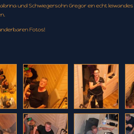
Sabrina und Schwiegersohn Gregor ein echt leiwandes
n.
wunderbaren Fotos!