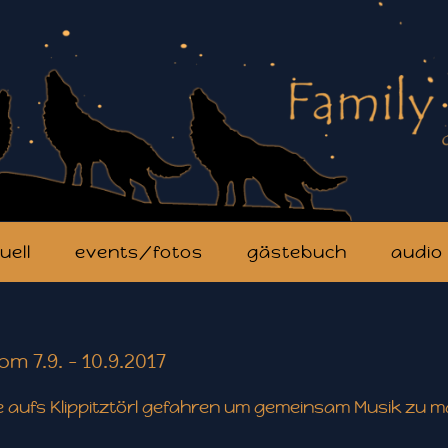
uell
events/fotos
gästebuch
audio
m 7.9. - 10.9.2017
ge aufs Klippitztörl gefahren um gemeinsam Musik zu 